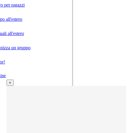
ro per ragazzi
o all'estero
ali all'estero
anizza un gruppo
or!
ine
×
i