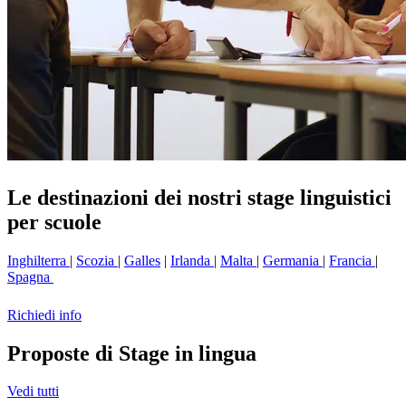
Le destinazioni dei nostri stage linguistici
per scuole
Inghilterra
|
Scozia
|
Galles
|
Irlanda
|
Malta
|
Germania
|
Francia
|
Spagna
Richiedi info
Proposte di Stage in lingua
Vedi tutti