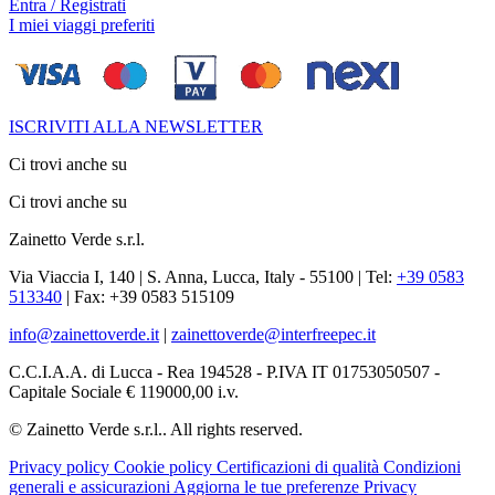
Entra / Registrati
I miei viaggi preferiti
ISCRIVITI ALLA NEWSLETTER
Ci trovi anche su
Ci trovi anche su
Zainetto Verde s.r.l.
Via Viaccia I, 140 | S. Anna, Lucca, Italy - 55100 | Tel:
+39 0583
513340
| Fax: +39 0583 515109
info@zainettoverde.it
|
zainettoverde@interfreepec.it
C.C.I.A.A. di Lucca - Rea 194528 - P.IVA IT 01753050507 -
Capitale Sociale € 119000,00 i.v.
© Zainetto Verde s.r.l.. All rights reserved.
Privacy policy
Cookie policy
Certificazioni di qualità
Condizioni
generali e assicurazioni
Aggiorna le tue preferenze Privacy