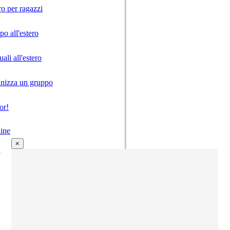
ro per ragazzi
o all'estero
ali all'estero
anizza un gruppo
or!
ine
×
i