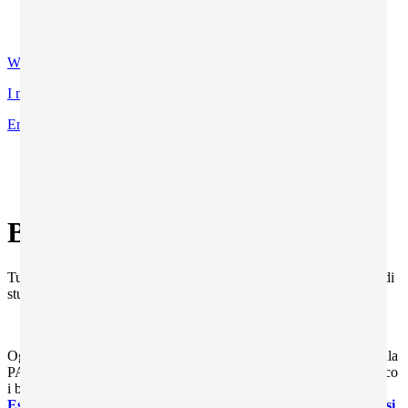
Contatti
Certificazioni di qualità
WhatsApp
I miei programmi preferiti
Entra
Ti trovi in:
Home
Borse di studio INPS
Bandi borse di studio INPS
Tutte le borse di studio che INPS riserva agli studenti per i viaggi di
studio all'estero.
Ogni anno INPS mette a disposizione, per i figli dei dipendenti della
PA,
borse di studio per esperienze di formazione all'estero
. Ecco
i bandi:
ITACA
(borsa di studio per anno scolastico all'estero),
Estate INPSieme
(borsa di studio per vacanze studio estive),
Corsi