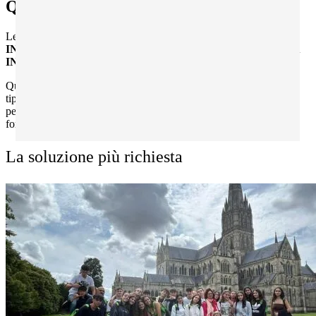
Quali sono i bandi INPS?
Le borse di studio INPS trattate da Zainetto Verde sono
Estate
INPSieme
all'estero,
Corsi di Lingua all'Estero INPS e
ITACA
INPS
.
Queste opzioni differiscono sotto molti punti di vista, come la
tipologia dei programmi coinvolti, le loro possibilità di
personalizzazione, la consistenza delle agevolazioni economiche
fornite e l'età richiesta per presentare la domanda.
La soluzione più richiesta