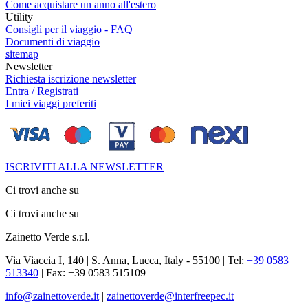
Come acquistare un anno all'estero
Utility
Consigli per il viaggio - FAQ
Documenti di viaggio
sitemap
Newsletter
Richiesta iscrizione newsletter
Entra / Registrati
I miei viaggi preferiti
ISCRIVITI ALLA NEWSLETTER
Ci trovi anche su
Ci trovi anche su
Zainetto Verde s.r.l.
Via Viaccia I, 140 | S. Anna, Lucca, Italy - 55100 | Tel:
+39 0583
513340
| Fax: +39 0583 515109
info@zainettoverde.it
|
zainettoverde@interfreepec.it