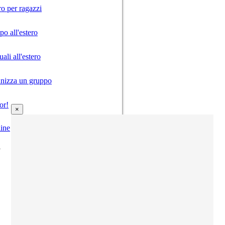
ro per ragazzi
o all'estero
ali all'estero
anizza un gruppo
or!
×
ine
i