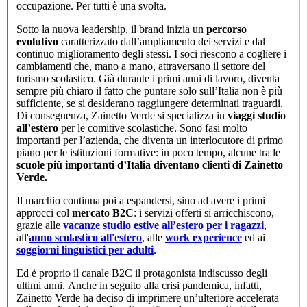
occupazione. Per tutti è una svolta.
Sotto la nuova leadership, il brand inizia un
percorso
evolutivo
caratterizzato dall’ampliamento dei servizi e dal
continuo miglioramento degli stessi. I soci riescono a cogliere i
cambiamenti che, mano a mano, attraversano il settore del
turismo scolastico. Già durante i primi anni di lavoro, diventa
sempre più chiaro il fatto che puntare solo sull’Italia non è più
sufficiente, se si desiderano raggiungere determinati traguardi.
Di conseguenza, Zainetto Verde si specializza in
viaggi studio
all’estero
per le comitive scolastiche. Sono fasi molto
importanti per l’azienda, che diventa un interlocutore di primo
piano per le istituzioni formative: in poco tempo, alcune tra le
scuole più importanti d’Italia diventano clienti di Zainetto
Verde.
Il marchio continua poi a espandersi, sino ad avere i primi
approcci col
mercato B2C
: i servizi offerti si arricchiscono,
grazie alle
vacanze studio estive all’estero per i ragazzi
,
all'
anno scolastico all'estero
, alle
work experience
ed ai
soggiorni linguistici per adulti
.
Ed è proprio il canale B2C il protagonista indiscusso degli
ultimi anni. Anche in seguito alla crisi pandemica, infatti,
Zainetto Verde ha deciso di imprimere un’ulteriore accelerata