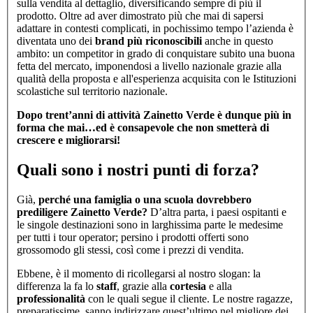
sulla vendita al dettaglio, diversificando sempre di più il
prodotto. Oltre ad aver dimostrato più che mai di sapersi
adattare in contesti complicati, in pochissimo tempo l’azienda è
diventata uno dei
brand più riconoscibili
anche in questo
ambito: un competitor in grado di conquistare subito una buona
fetta del mercato, imponendosi a livello nazionale grazie alla
qualità della proposta e all'esperienza acquisita con le Istituzioni
scolastiche sul territorio nazionale.
Dopo trent’anni di attività Zainetto Verde è dunque più in
forma che mai…ed è consapevole che non smetterà di
crescere e migliorarsi!
Quali sono i nostri punti di forza?
Già,
perché una famiglia o una scuola dovrebbero
prediligere Zainetto Verde?
D’altra parta, i paesi ospitanti e
le singole destinazioni sono in larghissima parte le medesime
per tutti i tour operator; persino i prodotti offerti sono
grossomodo gli stessi, così come i prezzi di vendita.
Ebbene, è il momento di ricollegarsi al nostro slogan: la
differenza la fa lo
staff
, grazie alla
cortesia
e alla
professionalità
con le quali segue il cliente. Le nostre ragazze,
preparatissime, sanno indirizzare quest’ultimo nel migliore dei