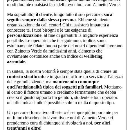
modi durante qualsiasi fase dell’avventura con Zainetto Verde.
Ma soprattutto,
il cliente
, lungo tutto il suo percorso,
sarà
seguito sempre dalla stessa persona
. Ebbene sì: niente
organizzazione da call center! Chi ti assisterà imparerà a
conoscere te, i tuoi bisogni e le tue esigenze di
personalizzazione
, al fine di garantirti la migliore esperienza
possibile. Le operatrici che ti seguiranno, inoltre, sono
estremamente fidate: buona parte dei nostri dipendenti lavorano
con Zainetto Verde da moltissimi anni, elemento che
ovviamente costituisce anche un indice di
wellbeing
aziendale
.
In sintesi, la nostra volontà è sempre stata quella di creare un
contesto strutturato
e in grado di offrire un servizio all’altezza
delle grandi aziende, ma
mantenendo comunque
quell’artigianalità tipica dei soggetti più familiari.
Mettiamo
al centro il fattore umano e crediamo fermamente che debba
crearsi il giusto rapporto tra genitori, studente e tour operator:
una dinamica simile è possibile solo in realtà di questo tipo.
Un percorso formativo all’estero è sempre più importante per
un futuro inserimento lavorativo e noi di Zainetto Verde ci
prenderemo cura di chiunque si rivolgerà a noi,
per altri
trent’anni e oltre!