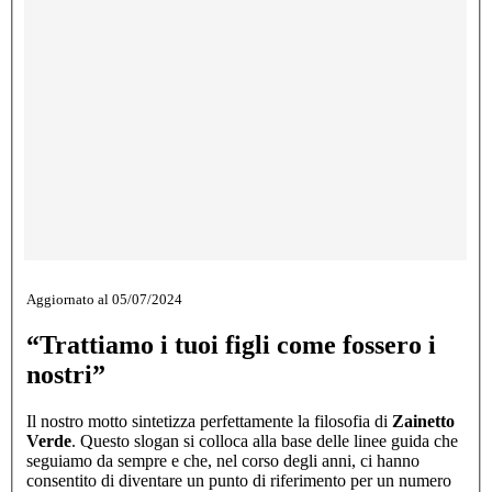
Ripercorriamo insieme il nostro
percorso e scopri cosa davvero ci
distingue!
Aggiornato al 05/07/2024
“Trattiamo i tuoi figli come fossero i
nostri”
Il nostro motto sintetizza perfettamente la filosofia di
Zainetto
Verde
. Questo slogan si colloca alla base delle linee guida che
seguiamo da sempre e che, nel corso degli anni, ci hanno
consentito di diventare un punto di riferimento per un numero