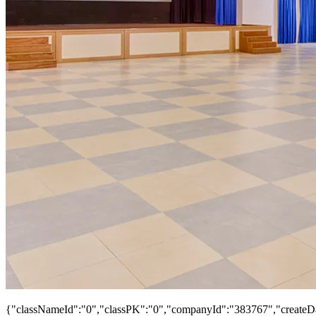
{"classNameId":"0","classPK":"0","companyId":"383767","createDat