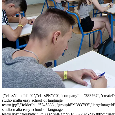
{"classNameId":"0","classPK":"0","companyId":"383767","createDat
studio-malta-easy-school-of-language-
teatro.jpg","folderId":"5245388","groupId":"383793","largeImageI
studio-malta-easy-school-of-language-
teatro.jpg","treePath":"\/433327\/463759\/1433723\/5245388\/","us