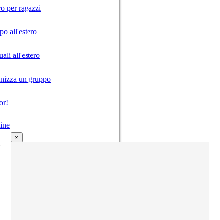
ro per ragazzi
o all'estero
ali all'estero
anizza un gruppo
or!
ine
×
i