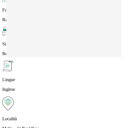
Fasce di età
Ragazzi dai 14 ai 17 anni
Sistemazione
Residence con bagno privato
Lingue
Inglese
Località