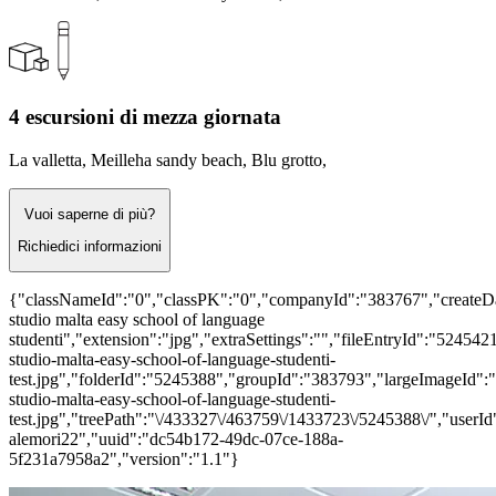
4 escursioni di mezza giornata
La valletta, Meilleha sandy beach, Blu grotto,
Vuoi saperne di più?
Richiedici informazioni
{"classNameId":"0","classPK":"0","companyId":"383767","createD
studio malta easy school of language
studenti","extension":"jpg","extraSettings":"","fileEntryId":"52454
studio-malta-easy-school-of-language-studenti-
test.jpg","folderId":"5245388","groupId":"383793","largeImageId"
studio-malta-easy-school-of-language-studenti-
test.jpg","treePath":"\/433327\/463759\/1433723\/5245388\/","user
alemori22","uuid":"dc54b172-49dc-07ce-188a-
5f231a7958a2","version":"1.1"}