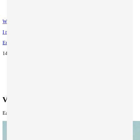
Contatti
Certificazioni di qualità
WhatsApp
I miei programmi preferiti
Entra
1432776
Ti trovi in:
Zainetto Verde
Ricerca tutti i programmi
Ricerca vacanze studio all'estero
Vacanza studio a Malta
Vacanza studio a Malta
Easy School Of Language