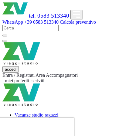
tel. 0583 513340
WhatsApp
+39 0583 513340
Calcola preventivo
accedi
Entra / Registrati
Area Accompagnatori
i miei preferiti
iscriviti
Vacanze studio ragazzi