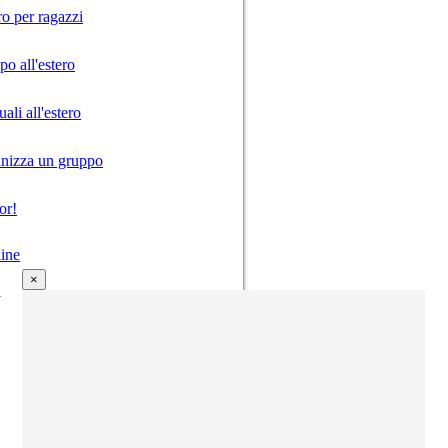
ro per ragazzi
o all'estero
ali all'estero
anizza un gruppo
or!
ine
×
i