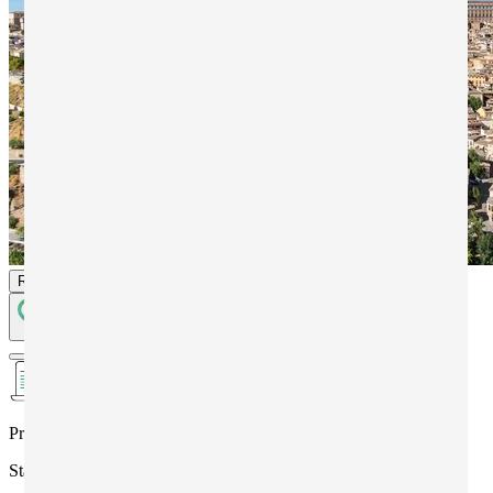
Richiedi informazioni
Programma
Stage linguistico (per gruppi scuole)