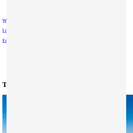
Contatti
Certificazioni di qualità
WhatsApp
I miei programmi preferiti
Entra
Ti trovi in:
Home
Ricerca tutti i programmi
Ricerca esperienze di studio all'estero
Toledo - Aula Toledo
Toledo - Aula Toledo