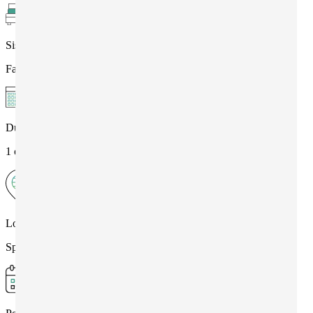
Sistemazione
Famiglia
Durata
1 o più settimane
Località
Spagna , Toledo