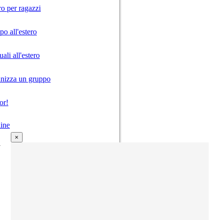
ro per ragazzi
o all'estero
ali all'estero
anizza un gruppo
or!
ine
×
i