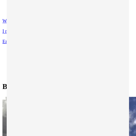
Contatti
Certificazioni di qualità
WhatsApp
I miei programmi preferiti
Entra
Ti trovi in:
Home
Ricerca tutti i programmi
Ricerca esperienze di studio all'estero
Benalmadena - Collegio Maravillas
Benalmadena - Collegio Maravillas