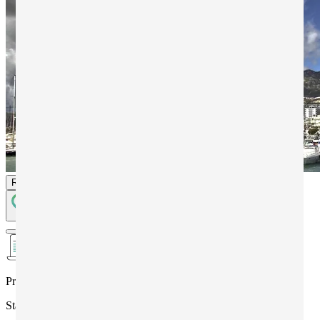
Richiedi informazioni
Programma
Stage linguistico (per gruppi scuole)