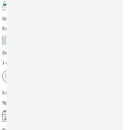
Sistemazione
Famiglia
Durata
1 o più settimane
Località
Spagna , Benalmadena