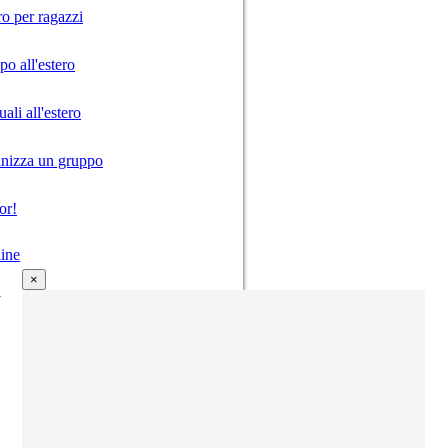
ro per ragazzi
o all'estero
ali all'estero
anizza un gruppo
or!
ine
×
i