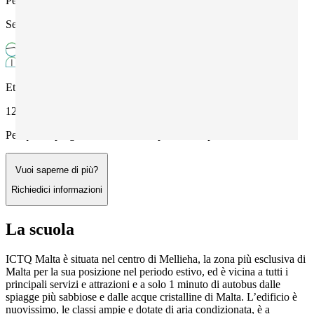
Periodo
Settembre - Giugno
Età
12+
Per questo programma richiedi un preventivo personalizzato
Vuoi saperne di più?
Richiedici informazioni
La scuola
ICTQ Malta è situata nel centro di Mellieha, la zona più esclusiva di
Malta per la sua posizione nel periodo estivo, ed è vicina a tutti i
principali servizi e attrazioni e a solo 1 minuto di autobus dalle
spiagge più sabbiose e dalle acque cristalline di Malta. L’edificio è
nuovissimo, le classi ampie e dotate di aria condizionata, è a