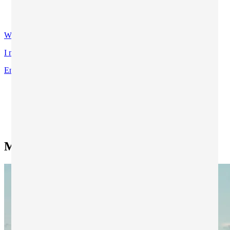
Contatti
Certificazioni di qualità
WhatsApp
I miei programmi preferiti
Entra
Ti trovi in:
Home
Ricerca tutti i programmi
Ricerca esperienze di studio all'estero
Mellieha - ICTQ
Mellieha - ICTQ