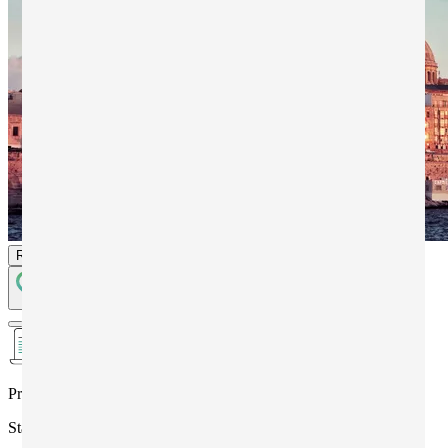
Richiedi informazioni
Programma
Stage linguistico (per gruppi scuole)