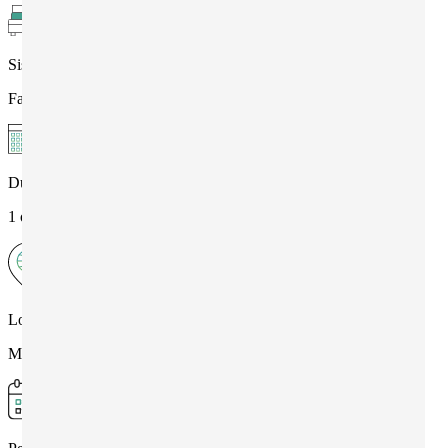
Sistemazione
Famiglia
Durata
1 o più settimane
Località
Malta , Mellieha