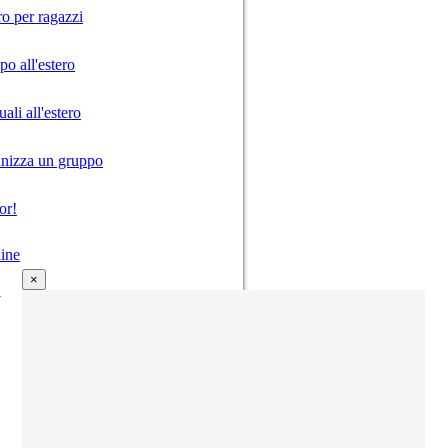
ro per ragazzi
o all'estero
ali all'estero
anizza un gruppo
or!
ine
×
i