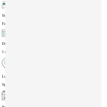
Sistemazione
Famiglia , Residence
Durata
1 o più settimane
Località
Spagna