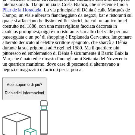
internazionali. Da qui inizia la Costa Blanca, che si estende fino a
Pilar de la Horadada
. La via principale di Dénia è calle Marqués de
Campo, un viale alberato fiancheggiato da negozi, bar e ristoranti sul
quale si affacciano bellissimi edifici storici, tra cui un antico hotel
costruito nel 1888, con una meravigliosa facciata decorata in
azulejos portoghesi; oggi è un ristorante. Un altro bel viale per una
passeggiata e un po’ di shopping è Explanada Cervantes, lungomare
alberato dedicato al celebre scrittore spagnolo, che sbarcò a Dénia
durante la sua prigionia ad Argel nel 1580. Ma il quartiere più
pittoresco ed emblematico di Dénia è sicuramente il Barrio Baix la
Mar, che è nato ed è rimasto fino agli anni Settanta del Novecento
un quartiere marittimo, dove case di pescatori si alternavano a
negozi e magazzini di articoli per la pesca.
Vuoi saperne di più?
Richiedici informazioni