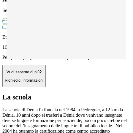
Periodo
Settembre - Giugno
Età
16+
Per questo programma richiedi un preventivo personalizzato
Vuoi saperne di più?
Richiedici informazioni
La scuola
La scuola di Dénia fu fondata nel 1984 a Pedreguer, a 12 km da
Dénia. 10 anni dopo si trasferì a Dénia dove venivano insegnate
diverse lingue e formazione per le aziende; poco a poco crebbe nel
settore dell’insegnamento delle lingue tra il pubblico locale. Nel
2004 ha ottenuto la certificazione come centro accreditato