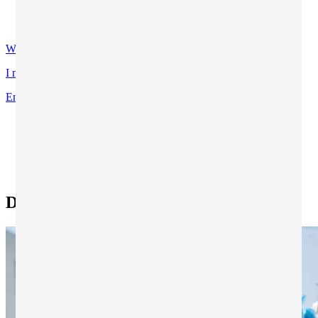
Contatti
Certificazioni di qualità
WhatsApp
I miei programmi preferiti
Entra
Ti trovi in:
Home
Ricerca tutti i programmi
Ricerca esperienze di studio all'estero
Denia - Project Work
Denia - Project Work