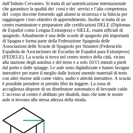
dall’Istituto Cervantes. Si tratta di un’autenticazione internazionale
che garantisce la qualitá dei corsi e dei servizi e l’alta competenza
del corpo docente fornendo agli alunni la sicurezza e la fiducia per
raggiungere i loro obiettivi di apprendimento. Inoltre si tratta di un
centro esaminatore e preparatore alle certificazioni DELE (Diplomas
de Español como Lengua Extranjera) e SIELE, esami ufficiali di
spagnolo. Attualmente è una delle scuole di spagnolo più importanti
di Spagna e forma parte della Federazione Spagnola delle
Associazioni delle Scuole di Spagnolo per Stranieri (Federación
Española de Asociaciones de Escuelas de Español para Extranjeros)
(FEDELE). La scuola si trova nel centro storico della città, vicino
alla stazione degli autobus e del treno e a solo 10/15 minuti a piedi
dal porto e dalle spiagge. Le aule sono digitalizzate e hanno lavagne
interattive per trarre il meglio dalle lezioni unendo materiali di testo
con altre risorse utili come video, audio e attività interattive. A scuola
è possibile prendere in prestito libri da leggere. La zona di
accoglienza dispone di un distributore automatico di bevande calde.
L’accesso al centro è abilitato per disabili, dato che tutte le nostre
aule si trovano alla stessa altezza della strada.