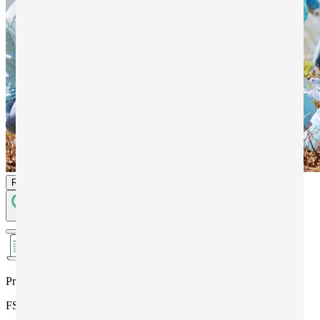
Richiedi informazioni
Programma
FSL ex PCTO (per gruppi scuole)