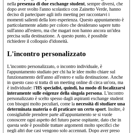
nella
presenza di due exchange student
, sempre diversi, che
dopo aver svolto l'anno scolastico con Zainetto Verde, hanno
deciso di partecipare agli info meeting per raccontarvi i
momenti salienti della loro esperienza. Questo appuntamento è
particolarmente adatto per coloro che desiderano sapere tutto
sull'anno all'estero, ma che magari non hanno ancora un'idea
precisa sulla destinazione. A questo punto, è possibile
richiedere il colloquio d'idoneità.
L'incontro personalizzato
L'incontro personalizzato, o incontro individuale, è
l'appuntamento studiato per chi ha le idee molto chiare sul
funzionamento dell'anno all'estero e sulla destinazione. Anche
in questo caso si tratta di un meeting online di circa un'ora, ma
è individuale: l
'HS specialist, quindi, ha modo di focalizzarsi
interamente sulle esigenze della singola persona
. L'incontro
personalizzato è scelto spesso dagli aspiranti exchange student
con bisogni molto peculiari, come la
necessità di studiare una
determinata materia o di praticare un certo sport
. Inoltre, è
consigliabile prendere parte all'appuntamento se si vuole
conoscere ogni aspetto del futuro paese ospitante, dato che in
questa sede è possibile trattare argomenti molto specifici che
negli altri due casi vengono solo accennati. Dopo aver preso