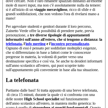
dove cercare. Non è raro rimanere spiazzati dinnanzi all'enorme
mole di nuovi input, ma non c'è assolutamente nulla da temere:
si è all'inizio di un
viaggio meraviglioso
, ricco di sfide e di
grandi soddisfazioni, che non vedono l'ora di rivelarsi mano a
mano!
Per agevolare studenti e genitori durante il loro percorso,
Zainetto Verde offre la possibilità di prendere parte, previa
prenotazione, a
tre diverse tipologie di appuntamenti
informativi sull'anno all'estero, che si tengono a distanza: la
telefonata
, l'
info meeting
e l'
incontro personalizzato
.
Ognuno di essi è pensato per soddisfare molteplici esigenze,
che si differenziano in base a fattori come le conoscenze
pregresse in materia, la volontà di partire verso una
destinazione specifica e così via. Se anche tu desideri informarti
sull'anno scolastico all'estero, qui puoi scoprire tutto
sull'appuntamento più conveniente in base alla tua situazione.
La telefonata
Partiamo dalle basi! Si tratta appunto di una breve telefonata,
di circa 15 minuti, durante la quale ci si confronta con una
delle nostre
High School specialist
sul funzionamento
dell'anno scolastico all'estero, in maniera molto generica: lo
scopo è quello di
rispondere ai quesiti fondamentali
. Questo