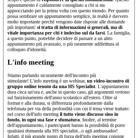
appuntamento è caldamente consigliato a chi si sta
approcciando per la prima volta con questo mondo. Per quanto
possa sembrare un appuntamento semplice, in realtà è davvero
molto importante perché vengono date risposte alle domande
più importanti:
si tratta di informazioni sì generali, ma di
vitale importanza per chi è indeciso sul da farsi
. La famiglia,
a questo punto, potrebbe decidere di passare a un altro
appuntamento più avanzato, o più raramente addirittura al
colloquio d'idoneità.
L'info meeting
Stiamo parlando sicuramente dell'incontro più
stimolante! L'info meeting è un webinar,
un video-incontro di
gruppo online tenuto da una HS Specialist
. L'appuntamento
dura circa un'ora e, anche in questo caso, gli argomenti vertono
sul funzionamento dell'anno scolastico all'estero. Oltre al
format e alla durata, si differenzia profondamente dalla
telefonata per via della profondità con cui il tema viene trattato:
nel corso dell'info meeting
il tutto viene discusso sino in
fondo, in ogni sua fase e sfumatura
. Inoltre, al termine
dell'appuntamento, i partecipanti hanno la possibilità di porre
qualsiasi domanda alla HS specialist...o agli ambassador!
Infatti, il più grande punto di forza dell'info meeting consiste