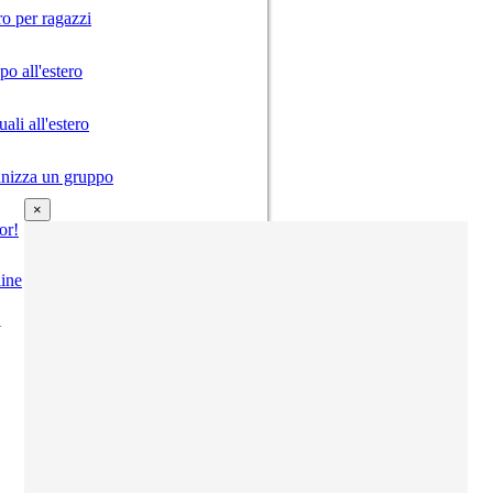
ro per ragazzi
o all'estero
ali all'estero
anizza un gruppo
×
or!
ine
i