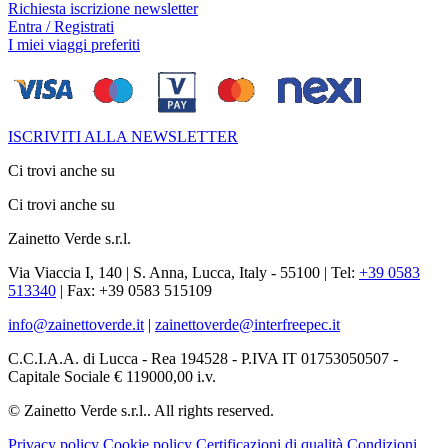
Richiesta iscrizione newsletter
Entra / Registrati
I miei viaggi preferiti
ISCRIVITI ALLA NEWSLETTER
Ci trovi anche su
Ci trovi anche su
Zainetto Verde s.r.l.
Via Viaccia I, 140 | S. Anna, Lucca, Italy - 55100 | Tel:
+39 0583
513340
| Fax: +39 0583 515109
info@zainettoverde.it
|
zainettoverde@interfreepec.it
C.C.I.A.A. di Lucca - Rea 194528 - P.IVA IT 01753050507 -
Capitale Sociale € 119000,00 i.v.
© Zainetto Verde s.r.l.. All rights reserved.
Privacy policy
Cookie policy
Certificazioni di qualità
Condizioni