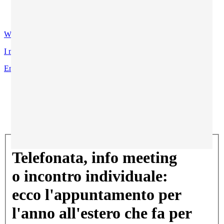
Contatti
Certificazioni di qualità
WhatsApp
I miei programmi preferiti
Entra
Ti trovi in:
Home
Blog
Telefonata, info meeting o incontro individuale:
ecco l'appuntamento per l'anno all'estero che fa per te!
Telefonata, info meeting
o incontro individuale:
ecco l'appuntamento per
l'anno all'estero che fa per