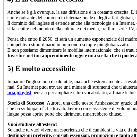
Anche se è già ovunque, la sua diffusione è in costante crescita.
L'
cuore pulsante del commercio internazionale e degli affari globali, 
Il dominio dell'inglese si estende anche alla tecnologia e a Internet, 
si fa sentire nel mondo della cultura e dei media, fra film, serie TV,
Pensa che entro il 2050, ci sarà un aumento esponenziale dei madrel
competitivo straordinario in un mondo sempre più globalizzato.
E non possiamo dimenticare la mobilità internazionale: che si tratti d
Investire nel tuo apprendimento oggi è una scelta che ti porterà b
5) È molto accessibile
Imparare l'inglese non è solo utile, ma anche estremamente accessibi
mai. Su Internet puoi trovare una miniera di strumenti che ti aiute
una playlist
pensata per ampliare il tuo vocabolario, affinare le tue 
Storia di Successo
: Aurora, una delle nostre Ambassador, grazie al
che ha sviluppato lì, ha trovato lavoro come assistente di volo in 
lingua possa aprire porte che altrimenti rimarrebbero chiuse.
Vuoi studiare all’estero?
Se anche tu vuoi vivere un'esperienza che ti cambierà la vita e ti m
destinazioni preferite, consigli essenziali, promozioni e tanto alt