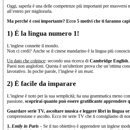
Oggi, saperla è una delle competenze più importanti per muoversi n
all’estero per migliorarla.
Ma perché è così importante? Ecco 5 motivi che ti faranno cap
1) È la lingua numero 1!
L’inglese connette il mondo.
Non ci credi? Anche se il cinese mandarino è la lingua più conosciu
Un dato che colpisce
: secondo una ricerca di
Cambridge English
,
Paesi non anglofoni. Questa è un'ulteriore prova che un’ottima co
lavorativo. In poche parole, l’inglese è un
must
.
2) È facile da imparare
L’inglese è noto per la sua semplicità; ha una grammatica meno comp
passione,
scoprirai quanto può essere gratificante apprendere q
Guardare serie TV, ascoltare musica e leggere libri in lingua or
comprensione e ascolto. Ecco tre serie TV che ti consigliamo di no
1.
Emily in Paris
– Se il tuo obiettivo è apprendere un inglese moder