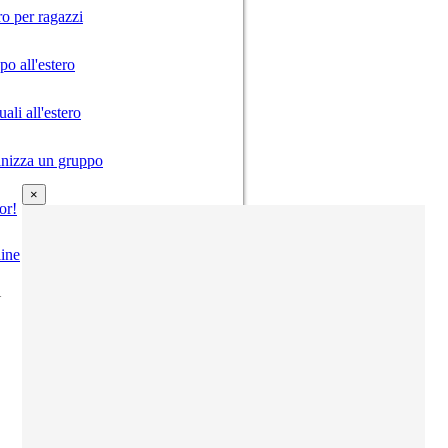
ro per ragazzi
o all'estero
ali all'estero
anizza un gruppo
×
or!
ine
i