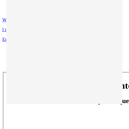
Contatti
Certificazioni di qualità
WhatsApp
I miei programmi preferiti
Entra
Ti trovi in:
Home
Blog
Imparare l'Inglese è importante?
Imparare l'Inglese è importan
5 motivi che ti dimostreranno quanto que