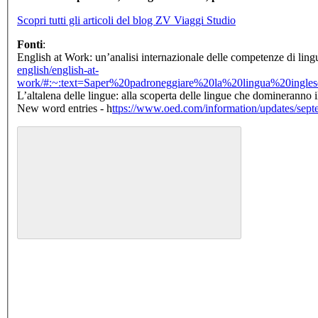
Scopri tutti gli articoli del blog ZV Viaggi Studio
Fonti
:
English at Work: un’analisi internazionale delle competenze di ling
english/english-at-
work/#:~:text=Saper%20padroneggiare%20la%20lingua%20ingl
L’altalena delle lingue: alla scoperta delle lingue che domineranno i
New word entries - h
ttps://www.oed.com/information/updates/sept