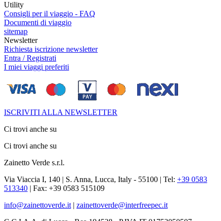
Utility
Consigli per il viaggio - FAQ
Documenti di viaggio
sitemap
Newsletter
Richiesta iscrizione newsletter
Entra / Registrati
I miei viaggi preferiti
ISCRIVITI ALLA NEWSLETTER
Ci trovi anche su
Ci trovi anche su
Zainetto Verde s.r.l.
Via Viaccia I, 140 | S. Anna, Lucca, Italy - 55100 | Tel:
+39 0583
513340
| Fax: +39 0583 515109
info@zainettoverde.it
|
zainettoverde@interfreepec.it