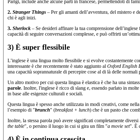
Parigi, include anche alcune parti in francese, permettendoti di famil
2.
Stranger Things
– Per gli amanti dell’avventura, del mistero e del
chi è agli inizi.
3.
Sherlock
– Se desideri affinare la tua comprensione dell’inglese f
capacità di seguire conversazioni complesse, e può offrirti un’ottim
3) È super flessibile
L’inglese è una lingua molto flessibile e si evolve costantemente co
interessante è che recentemente è stato aggiunto al
Oxford English 
una capacità soprannaturale di percepire cose al di là delle normali 
Un altro motivo per cui questa lingua è elastica è che ha una sintass
parole
. Inoltre, l'inglese è ricco di slang e, essendo parlato in mo
in base alle esigenze culturali e sociali.
Questa lingua è spesso anche utilizzata in modi creativi, come nell
l’esempio di "
brunch
" (
breakfast + lunch
) che è un pasto che comb
Inoltre, la stessa parola può avere significati completamente diversi
the table
", o persino il luogo in cui si gira un film "
a movie set
". È 
4) È in continua crescita